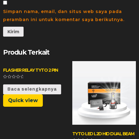
Simpan nama, email, dan situs web saya pada
peramban ini untuk komentar saya berikutnya.
Produk Terkait
FLASHER RELAY TYTO 2 PIN
Dinilai
0
Baca selengkapnya
dari
5
Quick view
TYTO LED L2D HID DUAL BEAM