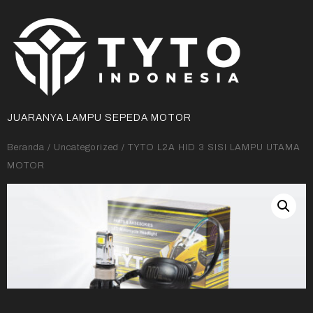
JUARANYA LAMPU SEPEDA MOTOR
Beranda
/
Uncategorized
/ TYTO L2A HID 3 SISI LAMPU UTAMA
MOTOR